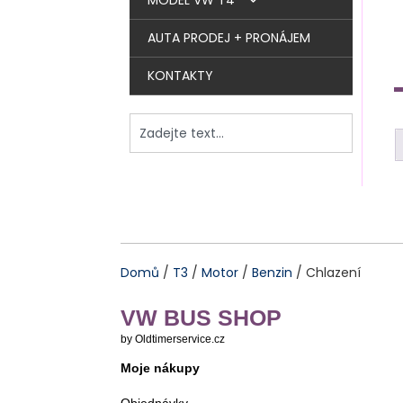
MODEL VW T4
OKNA + TĚSNĚNÍ
PALIVOVÁ SOUSTAVA
VYPÍNAČE + SPÍNAČE +
DIESEL
AUTA PRODEJ + PRONÁJEM
STŘECHA
PŘÍSLUŠENSTVÍ
TOPENÍ
LANOVODY, STRUNY,
DÍLY MOTORU
BENZIN
KONTAKTY
NÁHONY
VNITŘNÍ VYBAVENÍ + NÁBYTEK
NÁPRAVY
ŽHAVENÍ + ZAPALOVÁNÍ
TĚSNĚNÍ
DÍLY MOTORU
SPOJKA
ČALOUNĚNÍ
WESTFALIA
FILTRY
TĚSNĚNÍ
PŘEVODOVKY +
VODA
ŘAZENÍ
CHLAZENÍ
FILTRY
ELEKTRO + TOPENÍ
NÁPRAVY + ŘÍZENÍ
VSTŘIKOVÁNÍ PALIVA +
CHLAZENÍ
PŘEVODOVKA
PLYN + LEDNICE
ŽHAVENÍ
KAROSERIE + VNĚJŠÍ
ZAPALOVÁNÍ + PŘÍPRAVA
ŘAZENÍ
PŘEDNÍ NÁPRAVA
DÍLY
SÁNÍ + TURBO + VÝFUK
PALIVA
Domů
/
T3
/
Motor
/
Benzin
/ Chlazení
ŘÍZENÍ
TĚSNĚNÍ + GUMY
PŘESTAVBA NA 1,9TD & TDI
PLECHY
VW BUS SHOP
ZADNÍ NÁPRAVA
INTERIÉROVÉ DÍLY
NÁRAZNÍKY + MASKY +
TĚSNĚNÍ OKEN
by Oldtimerservice.cz
MŘÍŽKY + ZÁSTĚRKY
Moje nákupy
ELEKTRO
TĚSNĚNÍ DVEŘÍ
ČALOUNĚNÍ + LÁTKY +
DVEŘE + ZÁMKY + KLIKY +
SEDAČKY