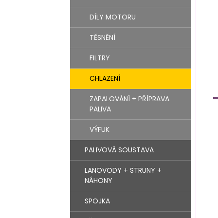
TĚSNĚNÍ
DÍLY MOTORU
FILTRY
TĚSNĚNÍ
CHLAZENÍ
FILTRY
VSTŘIKOVÁNÍ PALIVA +
CHLAZENÍ
ŽHAVENÍ
ZAPALOVÁNÍ + PŘÍPRAVA
SÁNÍ + TURBO + VÝFUK
PALIVA
PŘESTAVBA NA 1,9TD & TDI
VÝFUK
PALIVOVÁ SOUSTAVA
LANOVODY + STRUNY +
NÁHONY
SPOJKA