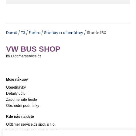
Domů
/
T3
/
Elektro
/
Startéry a alternátory
/ Startér LBX
VW BUS SHOP
by Oldtimerservice.cz
Moje nákupy
Objednávky
Detaily účtu
Zapomenuté heslo
Obchodní podmínky
Kde nás najdete
Oldtimer service.cz spol. s r. o.
Ke Zličínu 12/3, 155 21 Praha 5