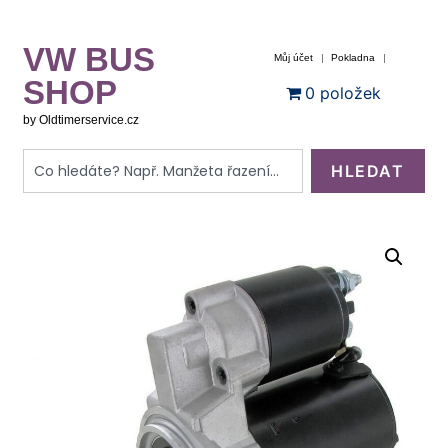
VW BUS
Můj účet
Pokladna
SHOP
0 položek
by Oldtimerservice.cz
HLEDAT