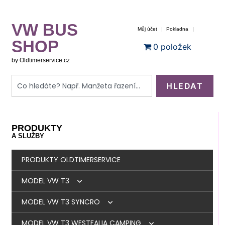
VW BUS
Můj účet
Pokladna
SHOP
0 položek
by Oldtimerservice.cz
HLEDAT
PRODUKTY
A SLUŽBY
PRODUKTY OLDTIMERSERVICE
MODEL VW T3
MODEL VW T3 SYNCRO
BRZDY
MODEL VW T3 WESTFALIA CAMPING
MOTOR
BRZDY