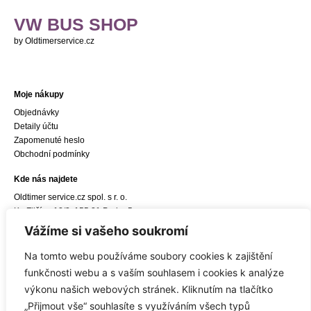
VW BUS SHOP
by Oldtimerservice.cz
Moje nákupy
Objednávky
Detaily účtu
Zapomenuté heslo
Obchodní podmínky
Kde nás najdete
Oldtimer service.cz spol. s r. o.
Ke Zličínu 12/3, 155 21 Praha 5
e-mail:
info@oldtimerservice.cz
Vážíme si vašeho soukromí
Odkaz do navigace Google Maps
Na tomto webu používáme soubory cookies k zajištění
Sídlo společnosti
funkčnosti webu a s vaším souhlasem i cookies k analýze
Oldtimer service.cz spol. s r. o.
výkonu našich webových stránek. Kliknutím na tlačítko
Hostivická 8/10, 155 21 Praha 5
„Přijmout vše“ souhlasíte s využíváním všech typů