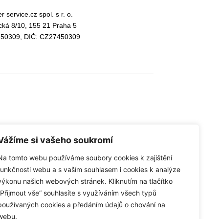
r service.cz spol. s r. o.
ická 8/10, 155 21 Praha 5
450309, DIČ: CZ27450309
Vážíme si vašeho soukromí
Na tomto webu používáme soubory cookies k zajištění
funkčnosti webu a s vaším souhlasem i cookies k analýze
výkonu našich webových stránek. Kliknutím na tlačítko
„Přijmout vše“ souhlasíte s využíváním všech typů
používaných cookies a předáním údajů o chování na
webu.