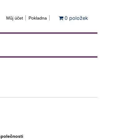
0 položek
Můj účet
Pokladna
společnosti