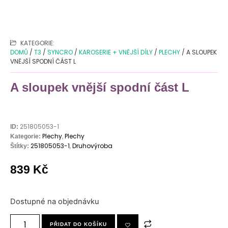
KATEGORIE:
DOMŮ
/
T3
/
SYNCRO
/
KAROSERIE + VNĚJŠÍ DÍLY
/
PLECHY
/ A SLOUPEK
VNĚJŠÍ SPODNÍ ČÁST L
A sloupek vnější spodní část L
251805053-1
ID:
Plechy
,
Plechy
Kategorie:
251805053-1
,
Druhovýroba
Štítky:
839
Kč
Dostupné na objednávku
PŘIDAT DO KOŠÍKU