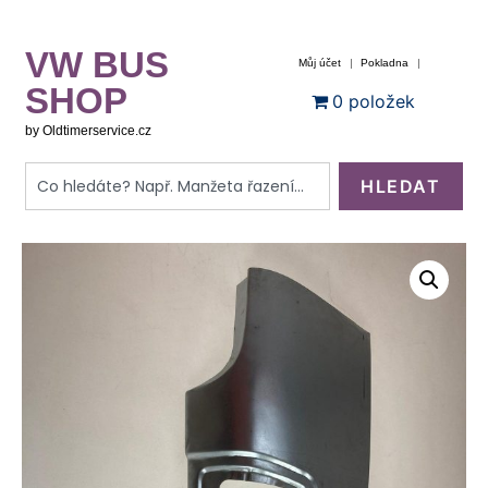
VW BUS
Můj účet
Pokladna
SHOP
0 položek
by Oldtimerservice.cz
HLEDAT