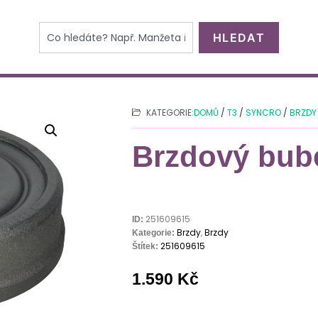
HLEDAT
KATEGORIE:
DOMŮ
/
T3
/
SYNCRO
/
BRZDY
Brzdový bub
251609615
ID:
Brzdy
,
Brzdy
Kategorie:
251609615
Štítek:
1.590
Kč