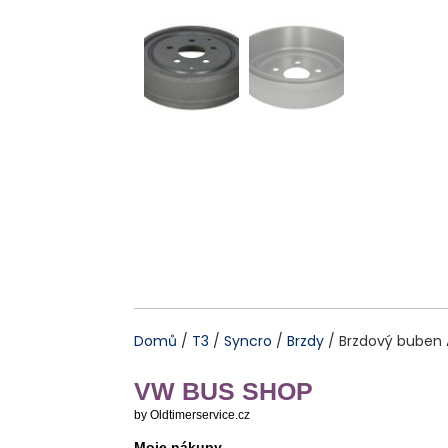
Domů
/
T3
/
Syncro
/
Brzdy
/ Brzdový buben
VW BUS SHOP
by Oldtimerservice.cz
Moje nákupy