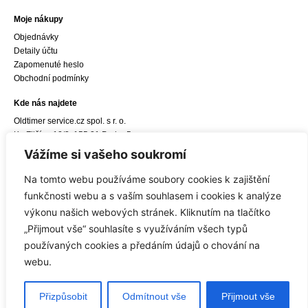
Moje nákupy
Objednávky
Detaily účtu
Zapomenuté heslo
Obchodní podmínky
Kde nás najdete
Oldtimer service.cz spol. s r. o.
Ke Zličínu 12/3, 155 21 Praha 5
e-mail:
info@oldtimerservice.cz
Vážíme si vašeho soukromí
Odkaz do navigace Google Maps
Na tomto webu používáme soubory cookies k zajištění
Sídlo společnosti
funkčnosti webu a s vaším souhlasem i cookies k analýze
Oldtimer service.cz spol. s r. o.
výkonu našich webových stránek. Kliknutím na tlačítko
Hostivická 8/10, 155 21 Praha 5
„Přijmout vše“ souhlasíte s využíváním všech typů
IČ: 27450309, DIČ: CZ27450309
používaných cookies a předáním údajů o chování na
webu.
© 2006-2025 Oldtimer service.cz
Přizpůsobit
Odmítnout vše
Přijmout vše
Zásady ochrany soukromí
|
Obchodní podmínky