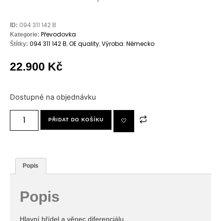
094 311 142 B
ID:
Převodovka
Kategorie:
094 311 142 B
,
OE quality
,
Výroba: Německo
Štítky:
22.900
Kč
Dostupné na objednávku
PŘIDAT DO KOŠÍKU
Popis
Popis
Hlavní hřídel a věnec diferenciálu