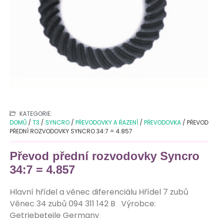
KATEGORIE:
DOMŮ
/
T3
/
SYNCRO
/
PŘEVODOVKY A ŘAZENÍ
/
PŘEVODOVKA
/ PŘEVOD
PŘEDNÍ ROZVODOVKY SYNCRO 34:7 = 4.857
Převod přední rozvodovky Syncro
34:7 = 4.857
Hlavní hřídel a věnec diferenciálu Hřídel 7 zubů
Věnec 34 zubů 094 311 142 B Výrobce:
Getriebeteile Germany