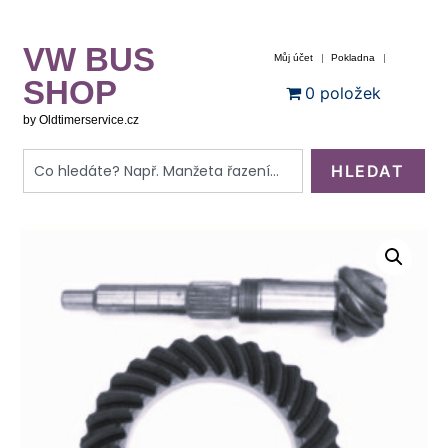
VW BUS
Můj účet
Pokladna
SHOP
0 položek
by Oldtimerservice.cz
HLEDAT