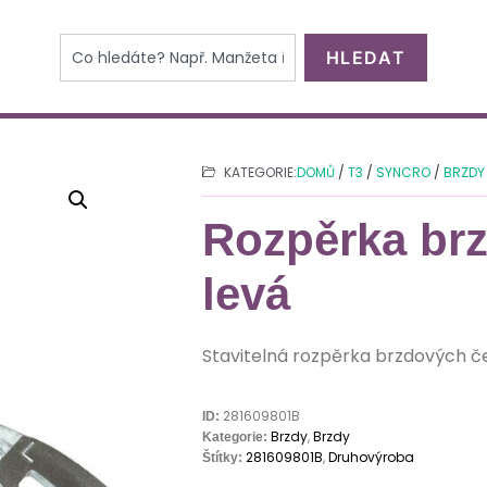
HLEDAT
KATEGORIE:
DOMŮ
/
T3
/
SYNCRO
/
BRZDY
Rozpěrka brz
levá
Stavitelná rozpěrka brzdových č
281609801B
ID:
Brzdy
,
Brzdy
Kategorie:
281609801B
,
Druhovýroba
Štítky: