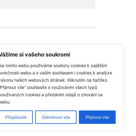
Vážíme si vašeho soukromí
Na tomto webu používáme soubory cookies k zajištění
společnosti
funkčnosti webu a s vaším souhlasem i cookies k analýze
výkonu našich webových stránek. Kliknutím na tlačítko
r service.cz spol. s r. o.
„Přijmout vše“ souhlasíte s využíváním všech typů
ická 8/10, 155 21 Praha 5
používaných cookies a předáním údajů o chování na
450309, DIČ: CZ27450309
webu.
Přizpůsobit
Odmítnout vše
Přijmout vše