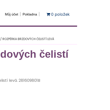
0 položek
Můj účet
Pokladna
/ ROZPĚRKA BRZDOVÝCH ČELISTÍ LEVÁ
dových čelistí
elistí levá. 281609801B