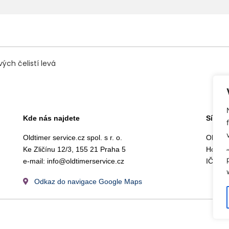
ých čelistí levá
Kde nás najdete
Sídlo 
Oldtimer service.cz spol. s r. o.
Oldtime
Ke Zličínu 12/3, 155 21 Praha 5
Hostiv
e-mail:
info@oldtimerservice.cz
IČ: 27
Odkaz do navigace Google Maps