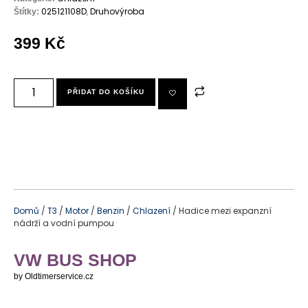
025121108D
,
Druhovýroba
Štítky:
399
Kč
PŘIDAT DO KOŠÍKU
Domů
/
T3
/
Motor
/
Benzin
/
Chlazení
/ Hadice mezi expanzní
nádrží a vodní pumpou
VW BUS SHOP
by Oldtimerservice.cz