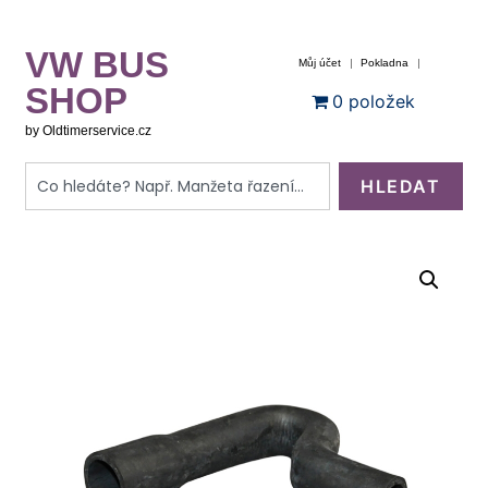
VW BUS
Můj účet
Pokladna
SHOP
0 položek
by Oldtimerservice.cz
HLEDAT