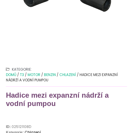
KATEGORIE:
DOMŮ
/
T3
/
MOTOR
/
BENZIN
/
CHLAZENÍ
/ HADICE MEZI EXPANZNÍ
NÁDRŽÍ A VODNÍ PUMPOU
Hadice mezi expanzní nádrží a
vodní pumpou
025121108D
ID:
Chlazení
Kategorie: