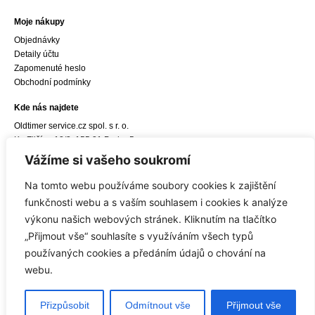
Moje nákupy
Objednávky
Detaily účtu
Zapomenuté heslo
Obchodní podmínky
Kde nás najdete
Oldtimer service.cz spol. s r. o.
Ke Zličínu 12/3, 155 21 Praha 5
e-mail:
info@oldtimerservice.cz
Vážíme si vašeho soukromí
Odkaz do navigace Google Maps
Na tomto webu používáme soubory cookies k zajištění
Sídlo společnosti
funkčnosti webu a s vaším souhlasem i cookies k analýze
Oldtimer service.cz spol. s r. o.
výkonu našich webových stránek. Kliknutím na tlačítko
Hostivická 8/10, 155 21 Praha 5
„Přijmout vše“ souhlasíte s využíváním všech typů
IČ: 27450309, DIČ: CZ27450309
používaných cookies a předáním údajů o chování na
webu.
© 2006-2025 Oldtimer service.cz
Přizpůsobit
Odmítnout vše
Přijmout vše
Zásady ochrany soukromí
|
Obchodní podmínky