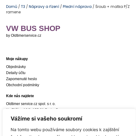
Domů
/
T3
/
Nápravy a řízení
/
Přední náprava
/ Šroub + matka P/Z
ramene
VW BUS SHOP
by Oldtimerservice.cz
Moje nákupy
Objednávky
Detaily účtu
Zapomenuté heslo
Obchodní podmínky
Kde nás najdete
Oldtimer service.cz spol. s r. o.
Ke Zličínu 12/3, 155 21 Praha 5
e-mail:
info@oldtimerservice.cz
Vážíme si vašeho soukromí
Odkaz do navigace Google Maps
Na tomto webu používáme soubory cookies k zajištění
Sídlo společnosti