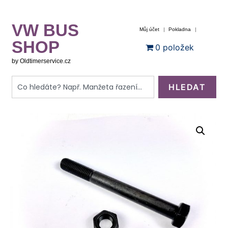
VW BUS
Můj účet
Pokladna
SHOP
0 položek
by Oldtimerservice.cz
HLEDAT