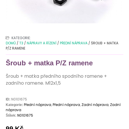
KATEGORIE:
DOMŮ
/
T3
/
NÁPRAVY A ŘÍZENÍ
/
PŘEDNÍ NÁPRAVA
/ ŠROUB + MATKA
P/Z RAMENE
Šroub + matka P/Z ramene
Šroub + matka předního spodního ramene +
zadního ramene. M12x1,5
N0101675
ID:
Přední náprava
,
Přední náprava
,
Zadní náprava
,
Zadní
Kategorie:
náprava
N0101675
Štítek:
99
Kč