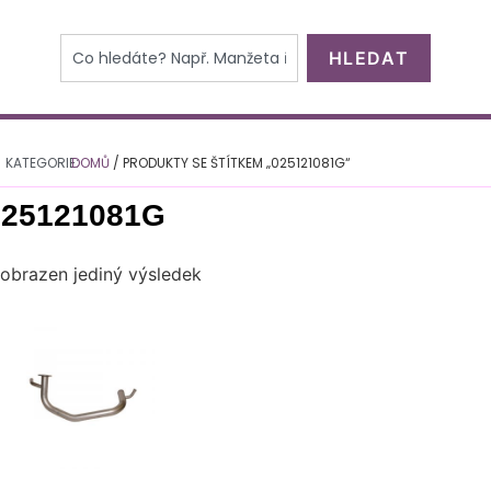
HLEDAT
KATEGORIE:
DOMŮ
/ PRODUKTY SE ŠTÍTKEM „025121081G“
025121081G
obrazen jediný výsledek