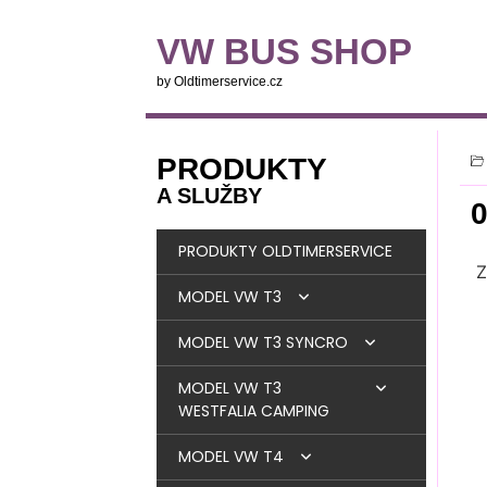
VW BUS SHOP
by Oldtimerservice.cz
PRODUKTY
A SLUŽBY
PRODUKTY OLDTIMERSERVICE
Z
MODEL VW T3
MODEL VW T3 SYNCRO
BRZDY
MODEL VW T3
MOTOR
BRZDY
WESTFALIA CAMPING
PALIVOVÁ SOUSTAVA
MOTOR
DIESEL
MODEL VW T4
OKNA + TĚSNĚNÍ
LANOVODY + STRUNY +
PALIVOVÁ SOUSTAVA
DÍLY MOTORU
BENZIN
DIESEL