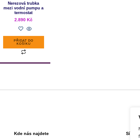
Nerezová trubka
mezi vodní pumpu a
termostat
2.890
Kč
PŘIDAT DO
KOŠÍKU
Kde nás najdete
Sídlo 