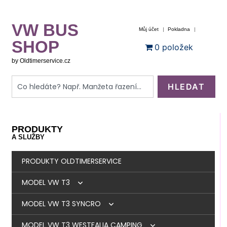
VW BUS
Můj účet
Pokladna
SHOP
0 položek
by Oldtimerservice.cz
HLEDAT
PRODUKTY
A SLUŽBY
PRODUKTY OLDTIMERSERVICE
MODEL VW T3
MODEL VW T3 SYNCRO
BRZDY
MODEL VW T3 WESTFALIA CAMPING
MOTOR
BRZDY