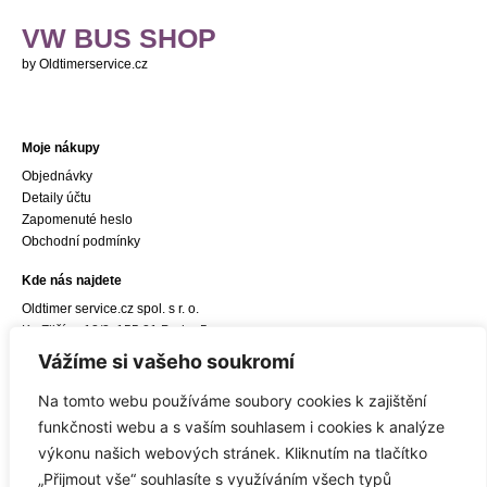
VW BUS SHOP
by Oldtimerservice.cz
Moje nákupy
Objednávky
Detaily účtu
Zapomenuté heslo
Obchodní podmínky
Kde nás najdete
Oldtimer service.cz spol. s r. o.
Ke Zličínu 12/3, 155 21 Praha 5
e-mail:
info@oldtimerservice.cz
Vážíme si vašeho soukromí
Odkaz do navigace Google Maps
Na tomto webu používáme soubory cookies k zajištění
Sídlo společnosti
funkčnosti webu a s vaším souhlasem i cookies k analýze
Oldtimer service.cz spol. s r. o.
výkonu našich webových stránek. Kliknutím na tlačítko
Hostivická 8/10, 155 21 Praha 5
„Přijmout vše“ souhlasíte s využíváním všech typů