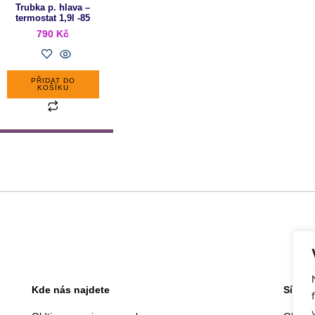
Trubka p. hlava –
termostat 1,9l -85
790
Kč
PŘIDAT DO
KOŠÍKU
Kde nás najdete
Sídlo 