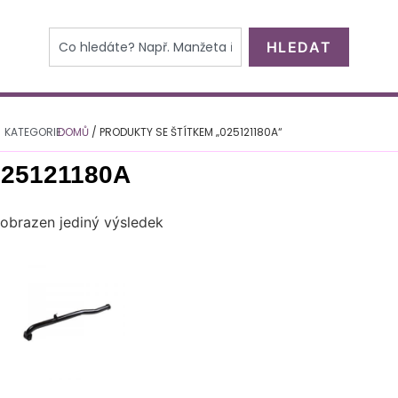
HLEDAT
KATEGORIE:
DOMŮ
/ PRODUKTY SE ŠTÍTKEM „025121180A“
025121180A
obrazen jediný výsledek