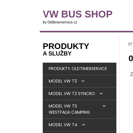
VW BUS SHOP
by Oldtimerservice.cz
PRODUKTY
A SLUŽBY
PRODUKTY OLDTIMERSERVICE
Z
MODEL VW T3
MODEL VW T3 SYNCRO
BRZDY
MODEL VW T3
MOTOR
BRZDY
WESTFALIA CAMPING
PALIVOVÁ SOUSTAVA
MOTOR
DIESEL
MODEL VW T4
OKNA + TĚSNĚNÍ
LANOVODY + STRUNY +
PALIVOVÁ SOUSTAVA
DÍLY MOTORU
BENZIN
DIESEL