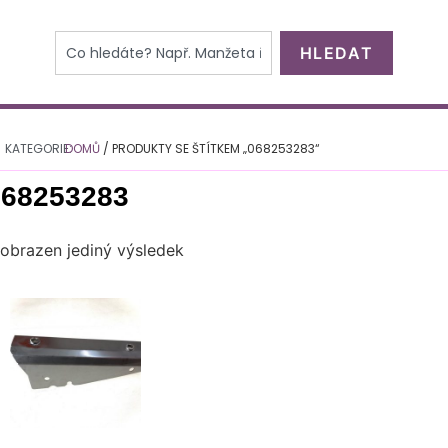
HLEDAT
KATEGORIE:
DOMŮ
/ PRODUKTY SE ŠTÍTKEM „068253283“
068253283
obrazen jediný výsledek