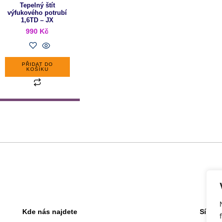
Tepelný štít
výfukového potrubí
1,6TD – JX
990
Kč
PŘIDAT DO
KOŠÍKU
Kde nás najdete
Sídlo 