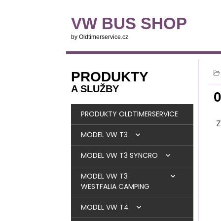
VW BUS SHOP
by Oldtimerservice.cz
PRODUKTY
A SLUŽBY
PRODUKTY OLDTIMERSERVICE
Z
MODEL VW T3
MODEL VW T3 SYNCRO
BRZDY
MODEL VW T3
MOTOR
BRZDY
WESTFALIA CAMPING
PALIVOVÁ SOUSTAVA
MOTOR
DIESEL
MODEL VW T4
OKNA + TĚSNĚNÍ
LANOVODY + STRUNY +
PALIVOVÁ SOUSTAVA
DÍLY MOTORU
BENZIN
DIESEL