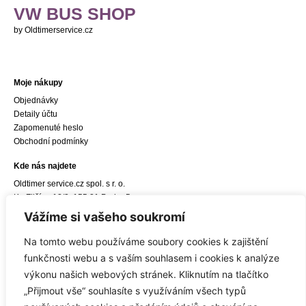
VW BUS SHOP
by Oldtimerservice.cz
Moje nákupy
Objednávky
Detaily účtu
Zapomenuté heslo
Obchodní podmínky
Kde nás najdete
Oldtimer service.cz spol. s r. o.
Ke Zličínu 12/3, 155 21 Praha 5
e-mail:
info@oldtimerservice.cz
Vážíme si vašeho soukromí
Odkaz do navigace Google Maps
Na tomto webu používáme soubory cookies k zajištění
Sídlo společnosti
funkčnosti webu a s vaším souhlasem i cookies k analýze
Oldtimer service.cz spol. s r. o.
výkonu našich webových stránek. Kliknutím na tlačítko
Hostivická 8/10, 155 21 Praha 5
„Přijmout vše“ souhlasíte s využíváním všech typů
IČ: 27450309, DIČ: CZ27450309