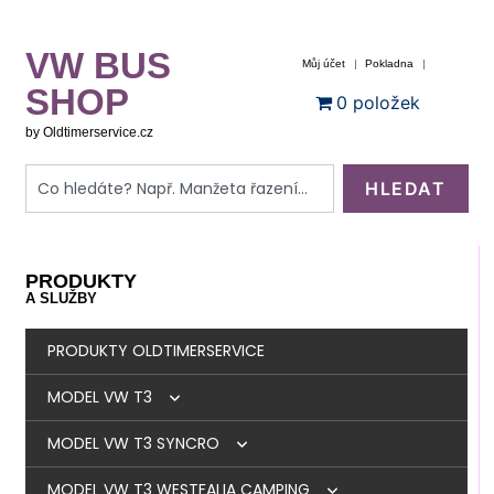
VW BUS
Můj účet
Pokladna
SHOP
0 položek
by Oldtimerservice.cz
HLEDAT
PRODUKTY
A SLUŽBY
PRODUKTY OLDTIMERSERVICE
MODEL VW T3
MODEL VW T3 SYNCRO
BRZDY
MODEL VW T3 WESTFALIA CAMPING
MOTOR
BRZDY