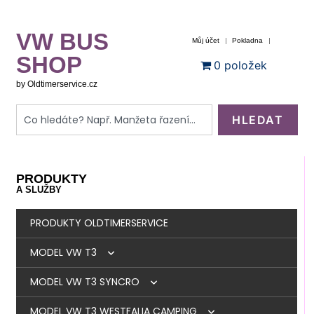
VW BUS
Můj účet
Pokladna
SHOP
0 položek
by Oldtimerservice.cz
HLEDAT
PRODUKTY
A SLUŽBY
PRODUKTY OLDTIMERSERVICE
MODEL VW T3
MODEL VW T3 SYNCRO
BRZDY
MODEL VW T3 WESTFALIA CAMPING
MOTOR
BRZDY