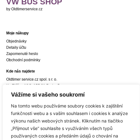
VW BUS SHOP
by Oldtimerservice.cz
Moje nákupy
Objednávky
Detaily účtu
Zapomenuté heslo
Obchodní podmínky
Kde nás najdete
Oldtimer service.cz spol. s r. o.
Ke Zličínu 12/3, 155 21 Praha 5
e-mail:
info@oldtimerservice.cz
Vážíme si vašeho soukromí
Odkaz do navigace Google Maps
Na tomto webu používáme soubory cookies k zajištění
Sídlo společnosti
funkčnosti webu a s vaším souhlasem i cookies k analýze
Oldtimer service.cz spol. s r. o.
výkonu našich webových stránek. Kliknutím na tlačítko
Hostivická 8/10, 155 21 Praha 5
„Přijmout vše“ souhlasíte s využíváním všech typů
IČ: 27450309, DIČ: CZ27450309
používaných cookies a předáním údajů o chování na