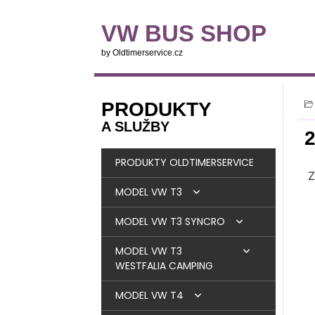
VW BUS SHOP
by Oldtimerservice.cz
PRODUKTY
A SLUŽBY
PRODUKTY OLDTIMERSERVICE
Z
MODEL VW T3
MODEL VW T3 SYNCRO
BRZDY
MODEL VW T3
MOTOR
BRZDY
WESTFALIA CAMPING
PALIVOVÁ SOUSTAVA
MOTOR
DIESEL
MODEL VW T4
OKNA + TĚSNĚNÍ
LANOVODY + STRUNY +
PALIVOVÁ SOUSTAVA
DÍLY MOTORU
BENZIN
DIESEL