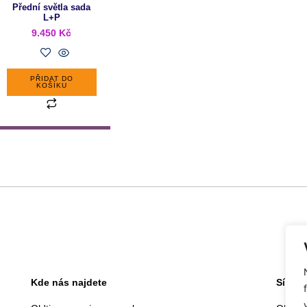
Přední světla sada
L+P
9.450
Kč
PŘIDAT DO
KOŠÍKU
Kde nás najdete
Sídlo 