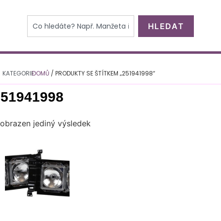
HLEDAT
KATEGORIE:
DOMŮ
/ PRODUKTY SE ŠTÍTKEM „251941998“
251941998
obrazen jediný výsledek