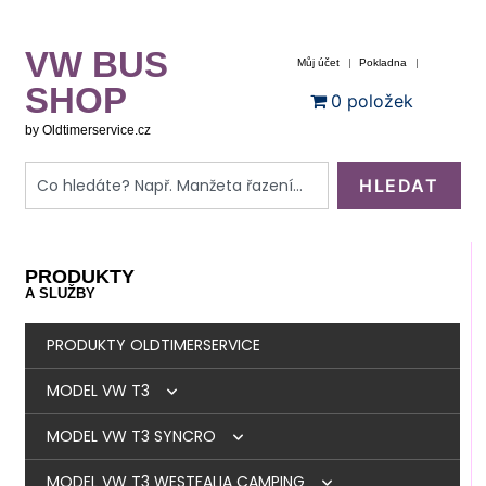
VW BUS
Můj účet
Pokladna
SHOP
0 položek
by Oldtimerservice.cz
HLEDAT
PRODUKTY
A SLUŽBY
PRODUKTY OLDTIMERSERVICE
MODEL VW T3
MODEL VW T3 SYNCRO
BRZDY
MODEL VW T3 WESTFALIA CAMPING
MOTOR
BRZDY