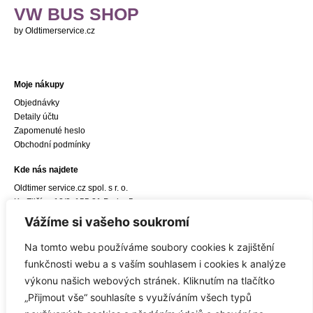
VW BUS SHOP
by Oldtimerservice.cz
Moje nákupy
Objednávky
Detaily účtu
Zapomenuté heslo
Obchodní podmínky
Kde nás najdete
Oldtimer service.cz spol. s r. o.
Ke Zličínu 12/3, 155 21 Praha 5
e-mail:
info@oldtimerservice.cz
Vážíme si vašeho soukromí
Odkaz do navigace Google Maps
Na tomto webu používáme soubory cookies k zajištění
Sídlo společnosti
funkčnosti webu a s vaším souhlasem i cookies k analýze
Oldtimer service.cz spol. s r. o.
výkonu našich webových stránek. Kliknutím na tlačítko
Hostivická 8/10, 155 21 Praha 5
„Přijmout vše“ souhlasíte s využíváním všech typů
IČ: 27450309, DIČ: CZ27450309