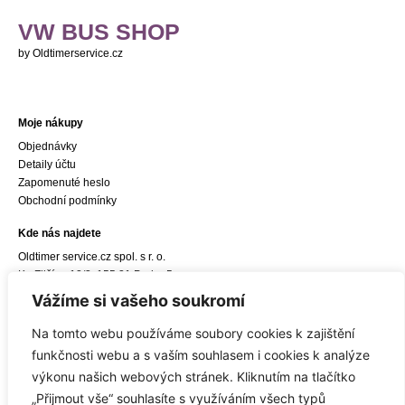
VW BUS SHOP
by Oldtimerservice.cz
Moje nákupy
Objednávky
Detaily účtu
Zapomenuté heslo
Obchodní podmínky
Kde nás najdete
Oldtimer service.cz spol. s r. o.
Ke Zličínu 12/3, 155 21 Praha 5
e-mail:
info@oldtimerservice.cz
Vážíme si vašeho soukromí
Odkaz do navigace Google Maps
Na tomto webu používáme soubory cookies k zajištění
Sídlo společnosti
funkčnosti webu a s vaším souhlasem i cookies k analýze
Oldtimer service.cz spol. s r. o.
výkonu našich webových stránek. Kliknutím na tlačítko
Hostivická 8/10, 155 21 Praha 5
„Přijmout vše“ souhlasíte s využíváním všech typů