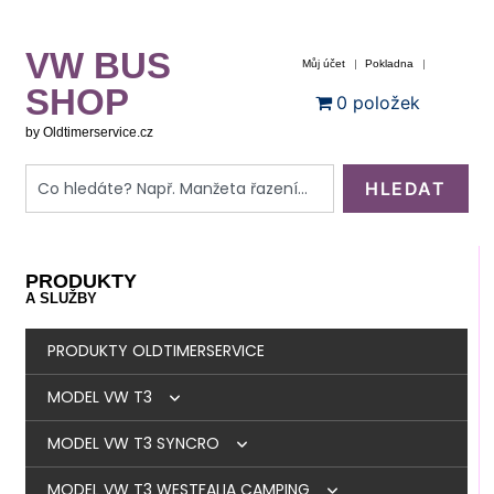
VW BUS
Můj účet
Pokladna
SHOP
0 položek
by Oldtimerservice.cz
HLEDAT
PRODUKTY
A SLUŽBY
PRODUKTY OLDTIMERSERVICE
MODEL VW T3
MODEL VW T3 SYNCRO
BRZDY
MODEL VW T3 WESTFALIA CAMPING
MOTOR
BRZDY